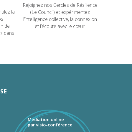
Rejoignez nos Cercles de Résilience
mulez la
(Le Council) et expérimentez
os
l’intelligence collective, la connexion
on de
et l’écoute avec le cœur.
 » dans
ISE
Médiation online
par visio-conférence