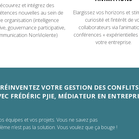
écouvrez et intégrez des
Elargissez vos horizons et sti
tences nouvelles au sein de
curiosité et l’intérêt de v
re organisation (intelligence
collaborateurs via l’animati
tive, gouvernance participative,
conférences « expérientielles
mmunication NonViolente)
votre entreprise.
RÉINVENTEZ VOTRE GESTION DES CONFLITS
EC FRÉDÉRIC PJIE, MÉDIATEUR EN ENTREPR
os équipes et vos projets. Vous ne savez pas
lème n’est pas la solution. Vous voulez que ça bouge !