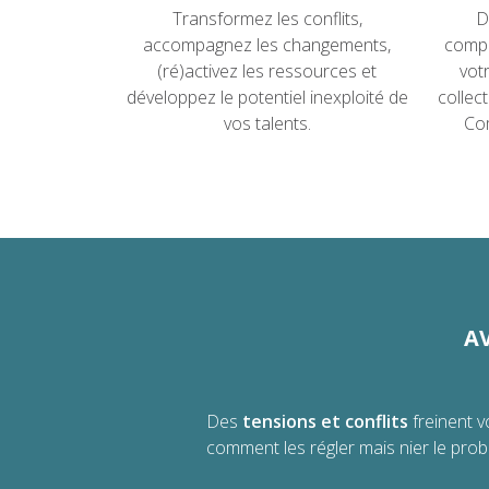
Transformez les conflits,
D
accompagnez les changements,
compé
(ré)activez les ressources et
vot
développez le potentiel inexploité de
collec
vos talents.
Co
AV
Des
tensions et conflits
freinent v
comment les régler mais nier le prob