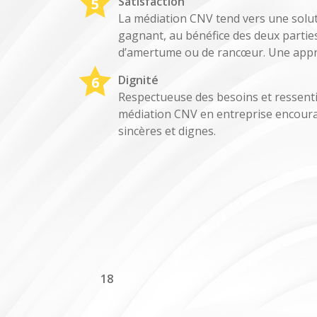
Satisfaction
La médiation CNV tend vers une solu
gagnant, au bénéfice des deux parties
d’amertume ou de rancœur. Une appr
Dignité
Respectueuse des besoins et ressenti
médiation CNV en entreprise encour
sincères et dignes.
emediateur/wp-
18
-