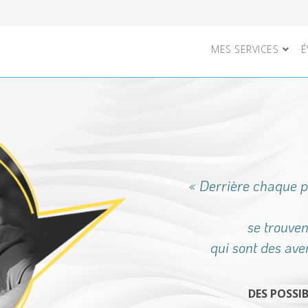
MES SERVICES
É
« Derrière chaque po
se trouve
qui sont des ave
DES POSSIB